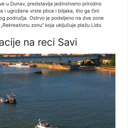
ve u Dunav, predstavlja jedinstveno prirodno
 i ugrožene vrste ptica i biljaka, što ga čini
og područja. Ostrvo je podeljeno na dve zone
 „Rekreativnu zonu“ koja uključuje plažu Lido.
acije na reci Savi