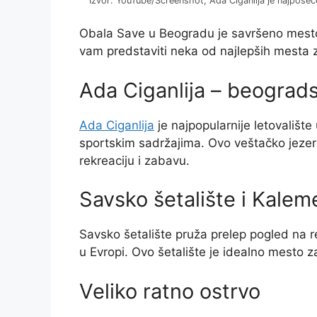
Izvor: YouTube/Screenshot, Ada Ciganlija je najposeć
Obala Save u Beogradu je savršeno mesto 
vam predstaviti neka od najlepših mesta z
Ada Ciganlija – beograd
Ada Ciganlija
je najpopularnije letovalište
sportskim sadržajima. Ovo veštačko jeze
rekreaciju i zabavu.
Savsko šetalište i Kale
Savsko šetalište pruža prelep pogled na 
u Evropi. Ovo šetalište je idealno mesto za
Veliko ratno ostrvo