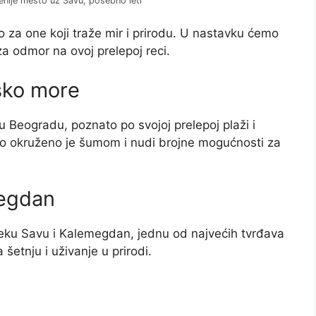
enije mesto uz Savu, posebno leti
za one koji traže mir i prirodu. U nastavku ćemo
a odmor na ovoj prelepoj reci.
sko more
 u Beogradu, poznato po svojoj prelepoj plaži i
ro okruženo je šumom i nudi brojne mogućnosti za
megdan
reku Savu i Kalemegdan, jednu od najvećih tvrđava
 šetnju i uživanje u prirodi.