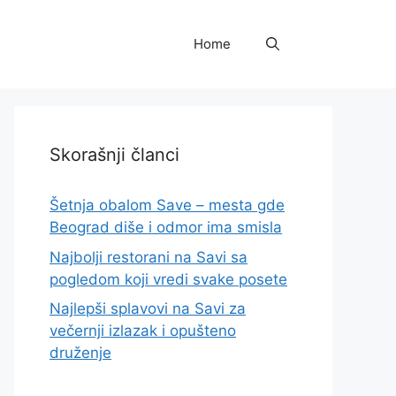
Home
Skorašnji članci
Šetnja obalom Save – mesta gde
Beograd diše i odmor ima smisla
Najbolji restorani na Savi sa
pogledom koji vredi svake posete
Najlepši splavovi na Savi za
večernji izlazak i opušteno
druženje