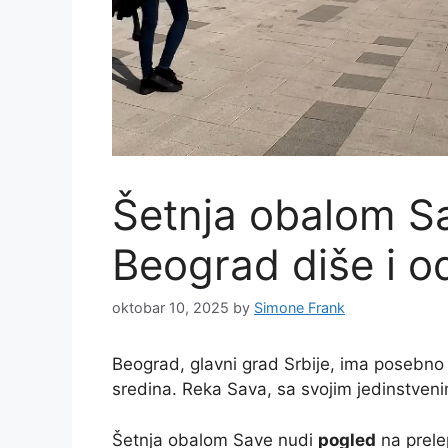
Šetnja obalom S
Beograd diše i o
oktobar 10, 2025
by
Simone Frank
Beograd, glavni grad Srbije, ima posebno
sredina. Reka Sava, sa svojim jedinstven
Šetnja obalom Save nudi
pogled
na prele