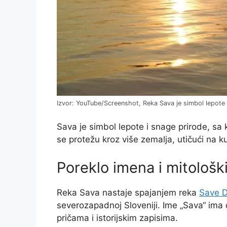
Izvor: YouTube/Screenshot, Reka Sava je simbol lepote i
Sava je simbol lepote i snage prirode, sa k
se protežu kroz više zemalja, utičući na kult
Poreklo imena i mitološk
Reka Sava nastaje spajanjem reka
Save D
severozapadnoj Sloveniji. Ime „Sava“ ima
pričama i istorijskim zapisima.