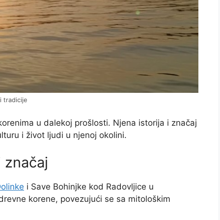
 tradicije
orenima u dalekoj prošlosti. Njena istorija i značaj
uru i život ljudi u njenoj okolini.
i značaj
olinke
i Save Bohinjke kod Radovljice u
 drevne korene, povezujući se sa mitološkim