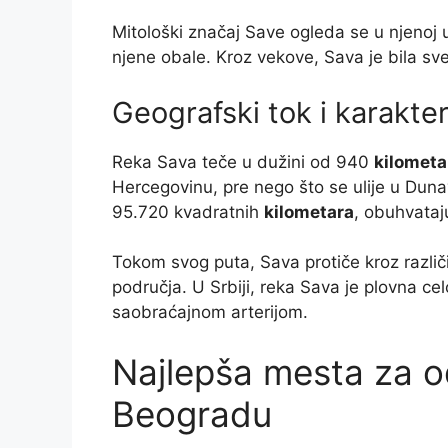
Mitološki značaj Save ogleda se u njenoj 
njene obale. Kroz vekove, Sava je bila sv
Geografski tok i karakter
Reka Sava teče u dužini od 940
kilometa
Hercegovinu, pre nego što se ulije u Dunav 
95.720 kvadratnih
kilometara
, obuhvataj
Tokom svog puta, Sava protiče kroz različ
područja. U Srbiji, reka Sava je plovna 
saobraćajnom arterijom.
Najlepša mesta za o
Beogradu