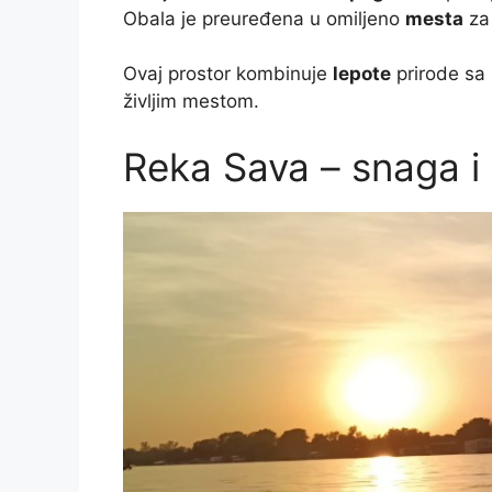
Obala je preuređena u omiljeno
mesta
za 
Ovaj prostor kombinuje
lepote
prirode sa 
življim mestom.
Reka Sava – snaga i l