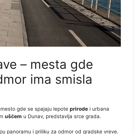
ave – mesta gde
dmor ima smisla
 mesto gde se spajaju lepote
prirode
i urbana
im
ušćem
u Dunav, predstavlja srce grada.
pu panoramu i priliku za odmor od gradske vreve.