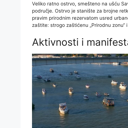
Veliko ratno ostrvo, smešteno na ušću Sa
područje. Ostrvo je stanište za brojne retke
pravim prirodnim rezervatom usred urban
zaštite: strogo zaštićenu „Prirodnu zonu“ i
Aktivnosti i manifest