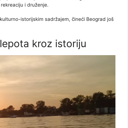
rekreaciju i druženje.
kulturno-istorijskim sadržajem, čineći Beograd još
epota kroz istoriju